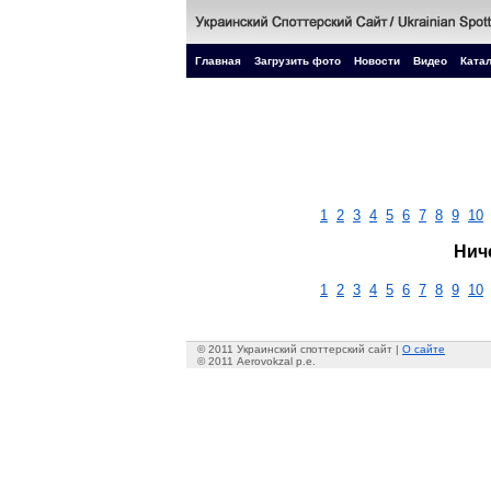
Главная
Загрузить фото
Новости
Видео
Катал
1
2
3
4
5
6
7
8
9
10
Нич
1
2
3
4
5
6
7
8
9
10
© 2011 Украинский споттерский сайт |
О сайте
© 2011 Aerovokzal p.e.