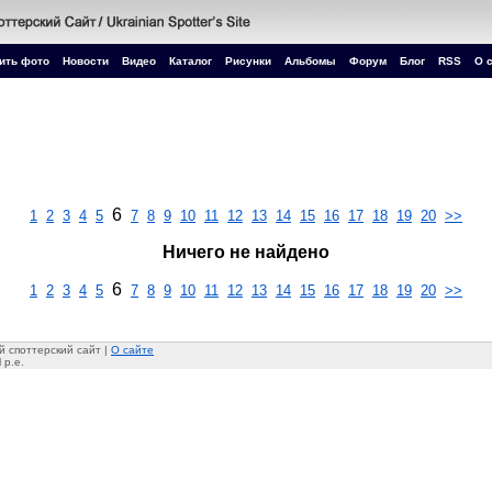
ить фото
Новости
Видео
Каталог
Рисунки
Альбомы
Форум
Блог
RSS
О 
6
1
2
3
4
5
7
8
9
10
11
12
13
14
15
16
17
18
19
20
>>
Ничего не найдено
6
1
2
3
4
5
7
8
9
10
11
12
13
14
15
16
17
18
19
20
>>
 споттерский сайт |
О сайте
 p.e.