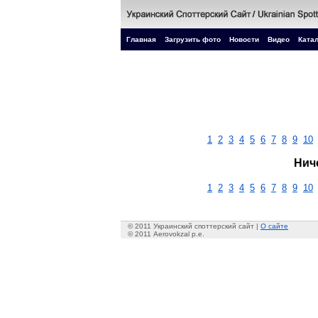
Главная
Загрузить фото
Новости
Видео
Катал
1
2
3
4
5
6
7
8
9
10
Нич
1
2
3
4
5
6
7
8
9
10
© 2011 Украинский споттерский сайт |
О сайте
© 2011 Aerovokzal p.e.