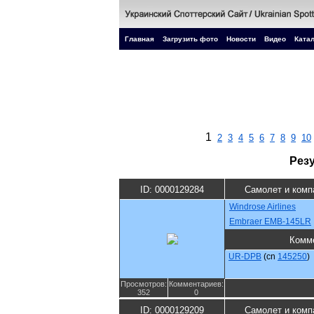
Главная
Загрузить фото
Новости
Видео
Катал
1
2
3
4
5
6
7
8
9
10
Рез
ID: 0000129284
Самолет и комп
Windrose Airlines
Embraer EMB-145LR
Комм
UR-DPB
(cn
145250
)
Просмотров:
Комментариев:
352
0
ID: 0000129209
Самолет и комп