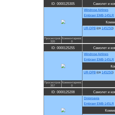
ID: 0000125305
Самолет и ко
Windrose Airlines
Embraer EMB-145LR
Комм
UR-DPB
(cn
145250
)
Просмотров:
Комментариев:
320
0
ID: 0000125255
Самолет и ко
Windrose Airlines
Embraer EMB-145LR
Ко
UR-DPB
(cn
145250
)
Просмотров:
Комментариев:
357
0
ID: 0000125208
Самолет и ко
Dniproavia
Embraer EMB-145LR
Комме