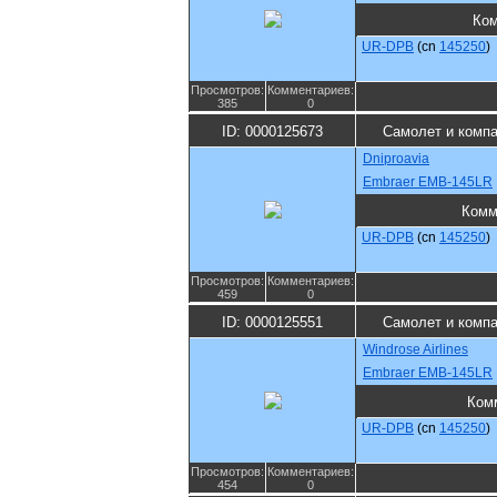
Ко
UR-DPB
(cn
145250
)
Просмотров:
Комментариев:
385
0
ID: 0000125673
Самолет и комп
Dniproavia
Embraer EMB-145LR
Комм
UR-DPB
(cn
145250
)
Просмотров:
Комментариев:
459
0
ID: 0000125551
Самолет и комп
Windrose Airlines
Embraer EMB-145LR
Ком
UR-DPB
(cn
145250
)
Просмотров:
Комментариев:
454
0