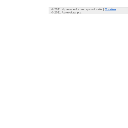
© 2011 Украинский споттерский сайт |
О сайте
© 2011 Aerovokzal p.e.