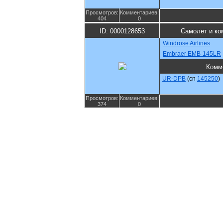
Просмотров:
Комментариев:
404
0
ID: 0000128653
Самолет и ко
Windrose Airlines
Embraer EMB-145LR
Комм
UR-DPB
(cn
145250
)
Просмотров:
Комментариев:
374
0