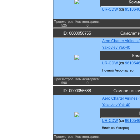
Комм
UR-CDW
(cn
951064
Просмотров:
Комментариев:
525
0
ID: 0000056755
Самолет и
Aero Charter Airlines
Yakovlev Yak-40
Ком
UR-CDW
(cn
961054
Ночной Аерочартер.
Просмотров:
Комментариев:
590
0
ID: 0000056688
Самолет и ко
Aero Charter Airlines
Yakovlev Yak-40
UR-CDW
(cn
961054
Виліт на Ужгород.
Просмотров:
Комментариев: