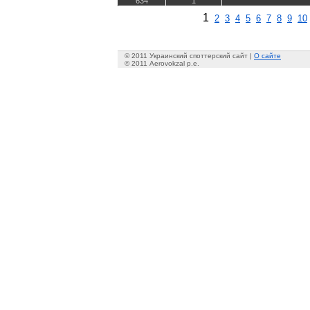
634
1
1
2
3
4
5
6
7
8
9
10
© 2011 Украинский споттерский сайт |
О сайте
© 2011 Aerovokzal p.e.