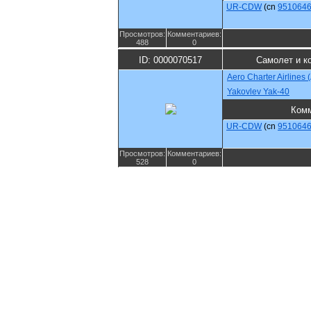
UR-CDW
(cn
951064
Просмотров:
Комментариев:
488
0
ID: 0000070517
Самолет и к
Aero Charter Airlines
Yakovlev Yak-40
Комм
UR-CDW
(cn
951064
Просмотров:
Комментариев:
528
0