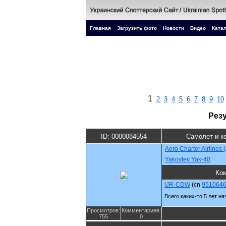
Главная
Загрузить фото
Новости
Видео
Катал
1
2
3
4
5
6
7
8
9
10
Рез
ID: 0000084554
Самолет и к
Aero Charter Airlines
Yakovlev Yak-40
Ко
UR-CDW
(cn
951064
Всего каких-то 5 лет на
Просмотров:
Комментариев:
755
0