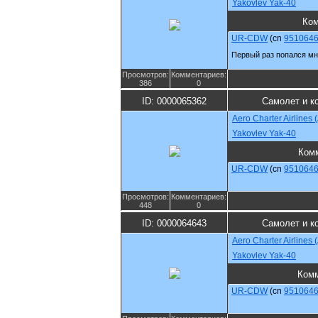
Yakovlev Yak-40
Ко
UR-CDW
(cn
951064
Первый раз попался мн
Просмотров:
Комментариев:
386
0
ID: 0000065362
Самолет и к
Aero Charter Airlines
Yakovlev Yak-40
Ком
UR-CDW
(cn
951064
Просмотров:
Комментариев:
448
0
ID: 0000064643
Самолет и к
Aero Charter Airlines
Yakovlev Yak-40
Комм
UR-CDW
(cn
951064