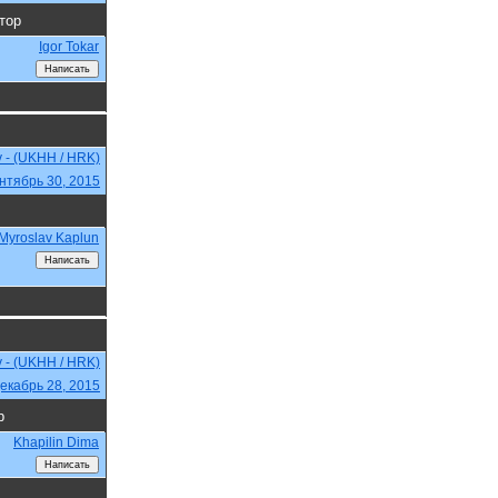
тор
Igor Tokar
v - (UKHH / HRK)
нтябрь 30, 2015
Myroslav Kaplun
v - (UKHH / HRK)
екабрь 28, 2015
р
Khapilin Dima