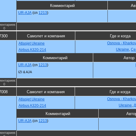
Комментарий
Ав
UR-AJA
(cn
1213
)
ентариев:
0
7300
Самолет и компания
Где и когда
Osnova - Kharko
Atlasjet Ukraine
Ukraine
,
Се
Airbus A320-214
Комментарий
Автор
UR-AJA
(cn
1213
)
IZI & AJA
ентариев:
0
7008
Самолет и компания
Где и когда
Osnova - Kharko
Atlasjet Ukraine
Ukraine
,
Д
Airbus A320-214
Комментарий
Авто
UR-AJA
(cn
1213
)
ентариев: