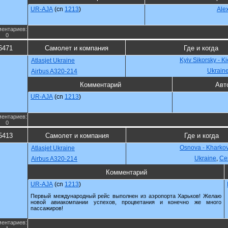
UR-AJA
(cn
1213
)
Ale
ентариев:
0
6471
Самолет и компания
Где и когда
Kyiv Sikorsky - K
Atlasjet Ukraine
Ukrain
Airbus A320-214
Комментарий
Авт
UR-AJA
(cn
1213
)
ентариев:
0
5413
Самолет и компания
Где и когда
Osnova - Kharko
Atlasjet Ukraine
Ukraine
,
Се
Airbus A320-214
Комментарий
UR-AJA
(cn
1213
)
Первый международный рейс выполнен из аэропорта Харьков! Желаю
новой авиакомпании успехов, процветания и конечно же много
пассажиров!
ентариев: