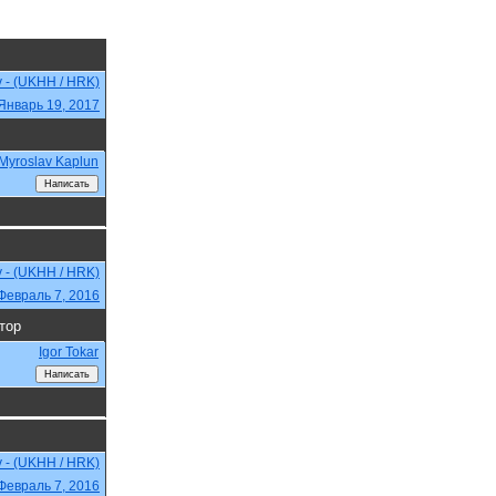
v - (UKHH / HRK)
Январь 19, 2017
Myroslav Kaplun
v - (UKHH / HRK)
Февраль 7, 2016
тор
Igor Tokar
v - (UKHH / HRK)
Февраль 7, 2016