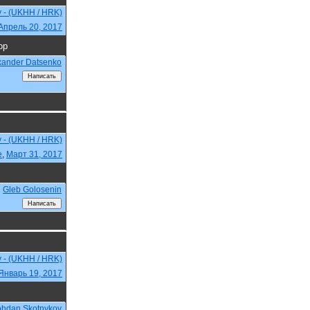
v - (UKHH / HRK)
Апрель 20, 2017
ор
xander Datsenko
v - (UKHH / HRK)
e
,
Март 31, 2017
Gleb Golosenin
v - (UKHH / HRK)
Январь 19, 2017
hdan Skotnykov