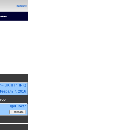
Translate
сайте
v - (UKHH / HRK)
Февраль 7, 2016
тор
Igor Tokar