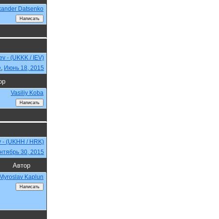
xander Datsenko
iev - (UKKK / IEV)
e
,
Июнь 18, 2015
ор
Vasiliy Koba
v - (UKHH / HRK)
нтябрь 30, 2015
Автор
Myroslav Kaplun