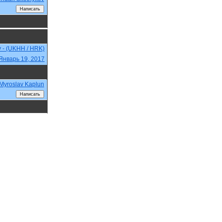
v - (UKHH / HRK)
Январь 19, 2017
Myroslav Kaplun