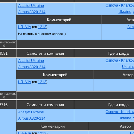
Osnova - Kharko
Atlasjet Ukraine
Ukraine
,
Airbus A320-214
Комментарий
Авт
UR-AJA
(cn
1213
)
Ale
На память о снежном апреле :)
ентариев:
0
4591
Самолет и компания
Где и когда
Osnova - Kharko
Atlasjet Ukraine
Ukrain
Airbus A320-214
Комментарий
Автор
UR-AJA
(cn
1213
)
ентариев:
0
3716
Самолет и компания
Где и когда
Osnova - Kharko
Atlasjet Ukraine
Ukraine
,
Airbus A320-214
Комментарий
Автор
UR-AJA
(cn
1213
)
Bo