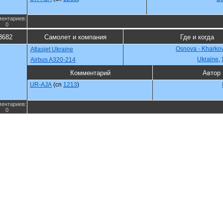
ентариев:
0
3682
Самолет и компания
Где и когда
Osnova - Kharko
Atlasjet Ukraine
Ukraine
,
Airbus A320-214
Комментарий
Автор
UR-AJA
(cn
1213
)
ентариев:
0