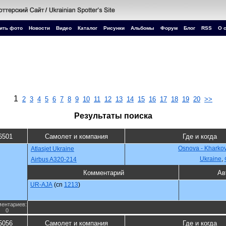
ить фото
Новости
Видео
Каталог
Рисунки
Альбомы
Форум
Блог
RSS
О 
1
2
3
4
5
6
7
8
9
10
11
12
13
14
15
16
17
18
19
20
>>
Результаты поиска
6501
Самолет и компания
Где и когда
Osnova - Kharko
Atlasjet Ukraine
Ukraine
,
Airbus A320-214
Комментарий
Ав
UR-AJA
(cn
1213
)
ентариев:
0
5056
Самолет и компания
Где и когда