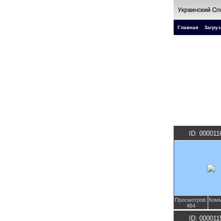
Главная
Загруз
ID: 000011
Просмотров:
Комм
484
ID: 000011