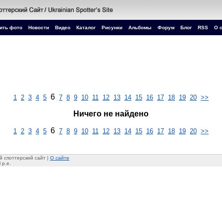
ить фото
Новости
Видео
Каталог
Рисунки
Альбомы
Форум
Блог
RSS
О 
6
1
2
3
4
5
7
8
9
10
11
12
13
14
15
16
17
18
19
20
>>
Ничего не найдено
6
1
2
3
4
5
7
8
9
10
11
12
13
14
15
16
17
18
19
20
>>
 споттерский сайт |
О сайте
 p.e.