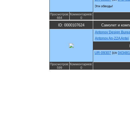
Эти обводы!
Просмотров:
Комментариев:
664
0
ID: 0000107624
Самолет и комп
Antonov Design Bure
Antonov An-22A Antei
UR-09307
(cn
043481
Просмотров:
Комментариев:
599
0