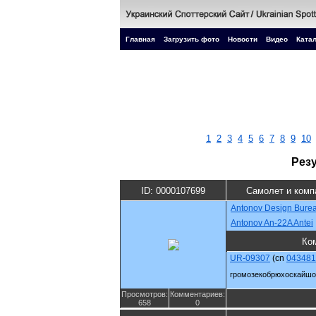
Главная
Загрузить фото
Новости
Видео
Катал
1
2
3
4
5
6
7
8
9
10
Рез
ID: 0000107699
Самолет и комп
Antonov Design Bure
Antonov An-22A Antei
Ко
UR-09307
(cn
043481
громозекобрюхоскайшо
Просмотров:
Комментариев:
658
0