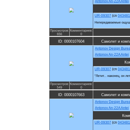
Antonov An-22A Antei
UR-09307
(cn
043481
Непередаваемые ощущен
Просмотров:
Комментариев:
656
0
ID: 0000107604
Самолет и комп
Antonov Design Bure
Antonov An-22A Antei
Ко
UR-09307
(cn
043481
"Летит... наконец, он лет
Просмотров:
Комментариев:
549
0
ID: 0000107663
Самолет и комп
Antonov Design Bure
Antonov An-22A Antei
Ком
UR-09307
(cn
043481