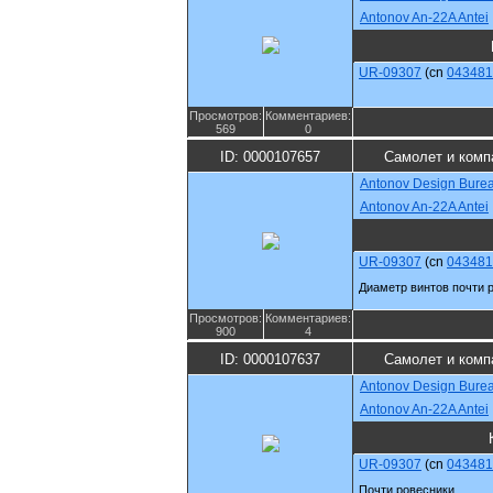
Antonov An-22A Antei
UR-09307
(cn
043481
Просмотров:
Комментариев:
569
0
ID: 0000107657
Самолет и комп
Antonov Design Bure
Antonov An-22A Antei
UR-09307
(cn
043481
Диаметр винтов почти 
Просмотров:
Комментариев:
900
4
ID: 0000107637
Самолет и комп
Antonov Design Bure
Antonov An-22A Antei
UR-09307
(cn
043481
Почти ровесники.