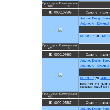
Просмотров:
Комментариев:
810
0
ID: 0000107589
Самолет и комп
Antonov Design Bure
Antonov An-22A Antei
UR-09307
(cn
043481
Просмотров:
Комментариев:
652
0
ID: 0000107669
Самолет и комп
Antonov Design Bure
Antonov An-22A Antei
UR-09307
(cn
043481
Всем тем, кто ищет з
прибором) левый крен!
Просмотров:
Комментариев:
963
2
ID: 0000107587
Самолет и комп
Antonov Design Bure