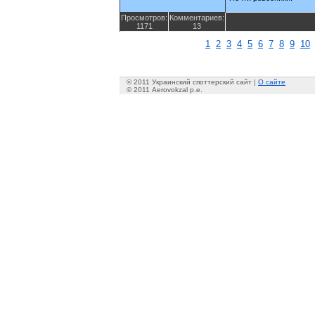
Просмотров:
Комментариев:
1171
13
1
2
3
4
5
6
7
8
9
10
© 2011 Украинский споттерский сайт |
О сайте
© 2011 Aerovokzal p.e.