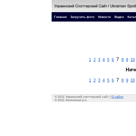
Главная
Загрузить фото
Новости
Видео
Катал
7
1
2
3
4
5
6
8
9
10
Нич
7
1
2
3
4
5
6
8
9
10
© 2011 Украинский споттерский сайт |
О сайте
© 2011 Aerovokzal p.e.