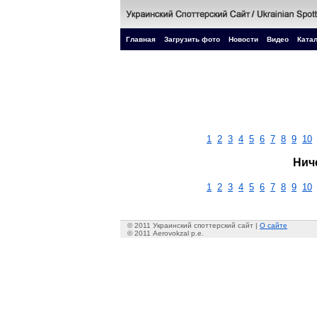
Главная
Загрузить фото
Новости
Видео
Катал
1
2
3
4
5
6
7
8
9
10
Нич
1
2
3
4
5
6
7
8
9
10
© 2011 Украинский споттерский сайт |
О сайте
© 2011 Aerovokzal p.e.