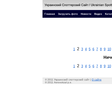
Главная
Загрузить фото
Новости
Видео
Катал
2
1
3
4
5
6
7
8
9
10
Нич
2
1
3
4
5
6
7
8
9
10
© 2011 Украинский споттерский сайт |
О сайте
© 2011 Aerovokzal p.e.