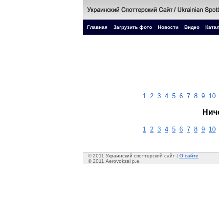
Главная
Загрузить фото
Новости
Видео
Катал
1
2
3
4
5
6
7
8
9
10
Нич
1
2
3
4
5
6
7
8
9
10
© 2011 Украинский споттерский сайт |
О сайте
© 2011 Aerovokzal p.e.