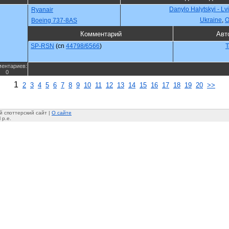
Danylo Halytskyi - Lv
Ryanair
Ukraine
,
О
Boeing 737-8AS
Комментарий
Авт
SP-RSN
(cn
44798/6566
)
T
ентариев:
0
1
2
3
4
5
6
7
8
9
10
11
12
13
14
15
16
17
18
19
20
>>
 споттерский сайт |
О сайте
 p.e.