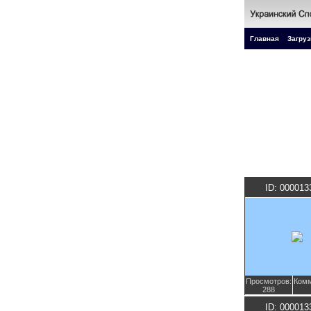
Главная
Загруз
ID: 000013
Просмотров:
Комм
288
ID: 000013