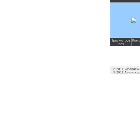
Просмотров:
Комм
229
© 2011 Украинский
© 2011 Aerovokzal