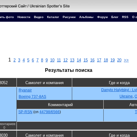
ить фото
Новости
Видео
Каталог
Рисунки
Альбомы
Форум
Блог
RSS
О 
1
2
3
4
5
6
7
8
9
10
11
12
13
14
15
16
17
18
19
20
>>
Результаты поиска
3052
Самолет и компания
Где и когда
Danylo Halytskyi - Lv
Ryanair
Ukraine
,
О
Boeing 737-8AS
Комментарий
Авт
SP-RSN
(cn
44798/6566
)
T
ентариев:
0
3030
Самолет и компания
Где и когда