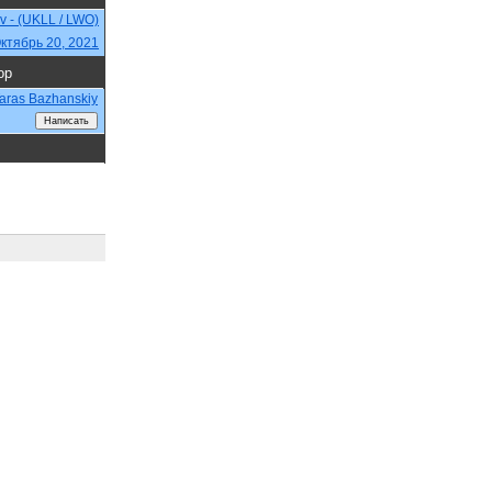
iv - (UKLL / LWO)
ктябрь 20, 2021
ор
aras Bazhanskiy