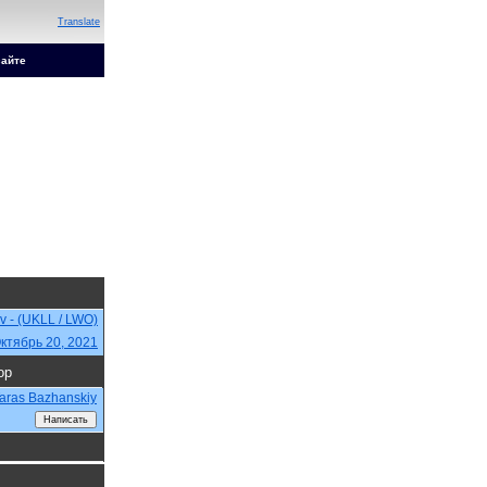
Translate
сайте
iv - (UKLL / LWO)
ктябрь 20, 2021
ор
aras Bazhanskiy