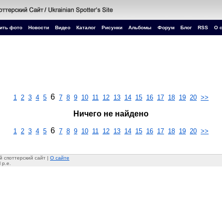
ить фото
Новости
Видео
Каталог
Рисунки
Альбомы
Форум
Блог
RSS
О 
6
1
2
3
4
5
7
8
9
10
11
12
13
14
15
16
17
18
19
20
>>
Ничего не найдено
6
1
2
3
4
5
7
8
9
10
11
12
13
14
15
16
17
18
19
20
>>
 споттерский сайт |
О сайте
 p.e.