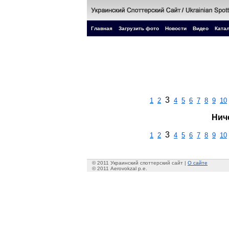
Главная
Загрузить фото
Новости
Видео
Катал
3
1
2
4
5
6
7
8
9
10
Нич
3
1
2
4
5
6
7
8
9
10
© 2011 Украинский споттерский сайт |
О сайте
© 2011 Aerovokzal p.e.