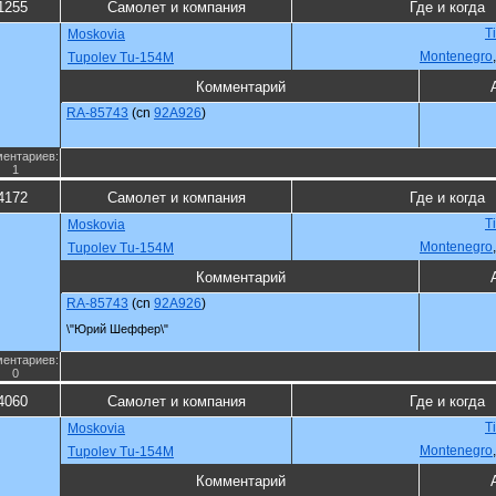
1255
Самолет и компания
Где и когда
Ti
Moskovia
Montenegro
Tupolev Tu-154M
Комментарий
RA-85743
(cn
92A926
)
ентариев:
1
4172
Самолет и компания
Где и когда
Ti
Moskovia
Montenegro
Tupolev Tu-154M
Комментарий
RA-85743
(cn
92A926
)
\"Юрий Шеффер\"
ентариев:
0
4060
Самолет и компания
Где и когда
Ti
Moskovia
Montenegro
Tupolev Tu-154M
Комментарий