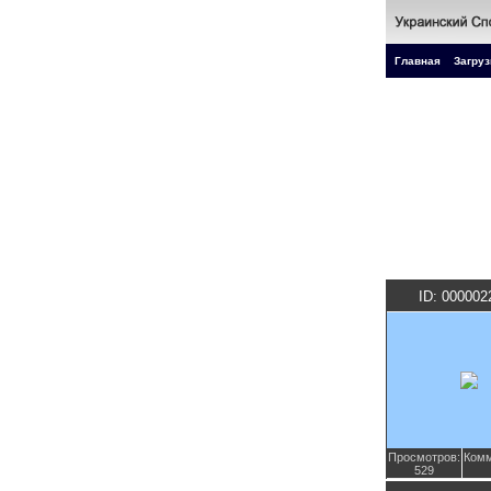
Главная
Загруз
ID: 000002
Просмотров:
Комм
529