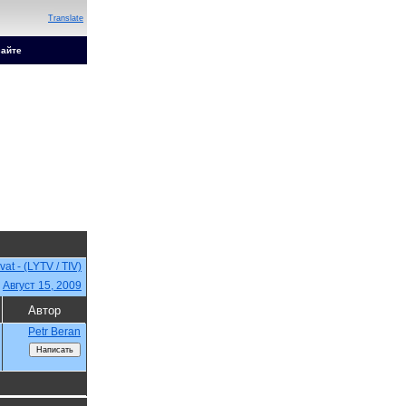
Translate
сайте
vat - (LYTV / TIV)
,
Август 15, 2009
Автор
Petr Beran