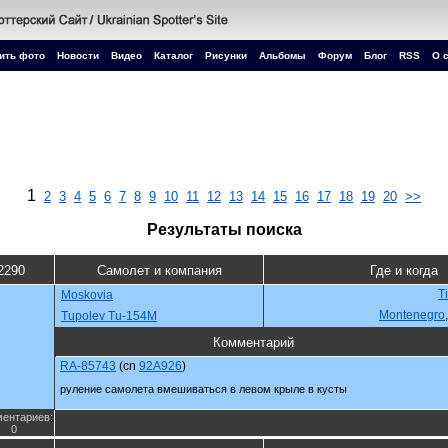
ить фото
Новости
Видео
Каталог
Рисунки
Альбомы
Форум
Блог
RSS
О 
1
2
3
4
5
6
7
8
9
10
11
12
13
14
15
16
17
18
19
20
>>
Результаты поиска
2290
Самолет и компания
Где и когда
Ti
Moskovia
Montenegro
Tupolev Tu-154M
Комментарий
RA-85743
(cn
92A926
)
руление самолета вмешиваться в левом крыле в кусты
ентариев:
0