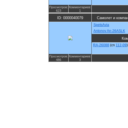
Просмотров:
Комментариев:
623
1
ID: 0000040079
Самолет и компа
SpetsAvia
Antonov An-26ASLK
Ком
RA-26088
(cn
112-09
)
Просмотров:
Комментариев:
486
3