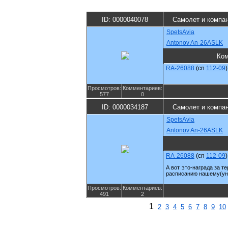
ID: 0000040078
Самолет и компа
SpetsAvia
Antonov An-26ASLK
Ком
RA-26088
(cn
112-09
)
Просмотров:
Комментариев:
577
0
ID: 0000034187
Самолет и компа
SpetsAvia
Antonov An-26ASLK
RA-26088
(cn
112-09
)
А вот это-награда за т
расписанию нашему(ун
Просмотров:
Комментариев:
491
2
1
2
3
4
5
6
7
8
9
10