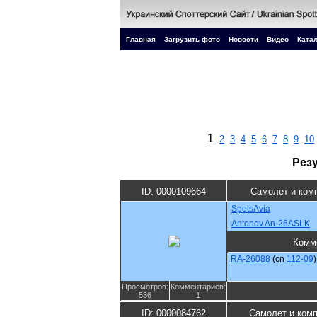
Главная
Загрузить фото
Новости
Видео
Катал
1
2
3
4
5
6
7
8
9
10
Рез
ID: 0000109664
Самолет и ком
SpetsAvia
Antonov An-26ASLK
Комм
RA-26088
(cn
112-09
)
Просмотров:
Комментариев:
536
1
ID: 0000084762
Самолет и ком