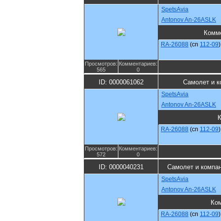
SpetsAvia
Antonov An-26ASLK
Комм
RA-26088
(cn
112-09
)
Просмотров:
Комментариев:
565
0
ID: 0000061062
Самолет и к
SpetsAvia
Antonov An-26ASLK
RA-26088
(cn
112-09
)
Просмотров:
Комментариев:
572
0
ID: 0000040231
Самолет и компа
SpetsAvia
Antonov An-26ASLK
Ко
RA-26088
(cn
112-09
)