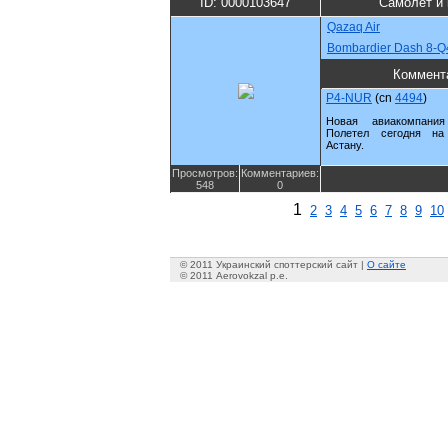
ID: 0000103647
Самолет и
Qazaq Air
Bombardier Dash 8-Q
Коммент
P4-NUR
(cn
4494
)
Новая авиакомпания
Полетел сегодня на
Астану.
Просмотров:
Комментариев:
548
0
1
2
3
4
5
6
7
8
9
10
© 2011 Украинский споттерский сайт |
О сайте
© 2011 Aerovokzal p.e.