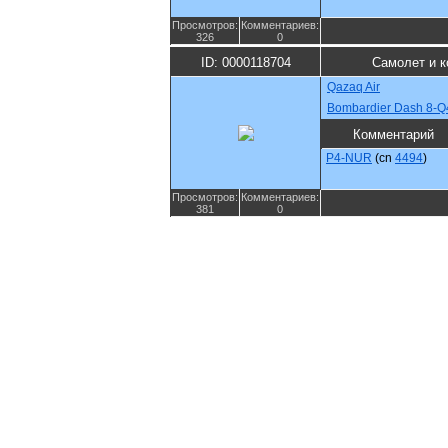
Просмотров:
Комментариев:
326
0
ID: 0000118704
Самолет и 
Qazaq Air
Bombardier Dash 8-Q
Комментарий
P4-NUR
(cn
4494
)
Просмотров:
Комментариев:
381
0