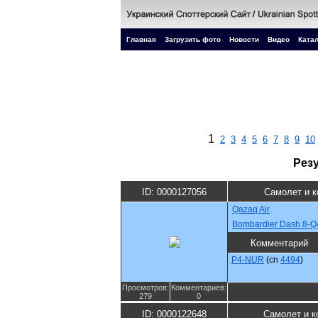
Главная
Загрузить фото
Новости
Видео
Катал
1
2
3
4
5
6
7
8
9
10
Рез
ID: 0000127056
Самолет и 
Qazaq Air
Bombardier Dash 8-Q
Комментарий
P4-NUR
(cn
4494
)
Просмотров:
Комментариев:
279
0
ID: 0000122648
Самолет и к