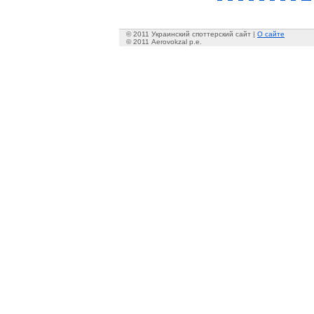
© 2011 Украинский споттерский сайт |
О сайте
© 2011 Aerovokzal p.e.