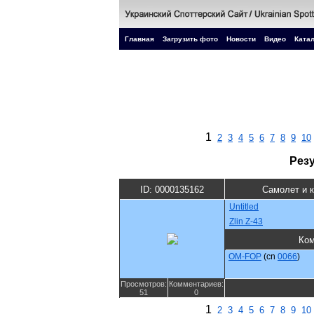
Главная
Загрузить фото
Новости
Видео
Катал
1
2
3
4
5
6
7
8
9
10
Рез
ID: 0000135162
Самолет и 
Untitled
Zlin Z-43
Ко
OM-FOP
(cn
0066
)
Просмотров:
Комментариев:
51
0
1
2
3
4
5
6
7
8
9
10