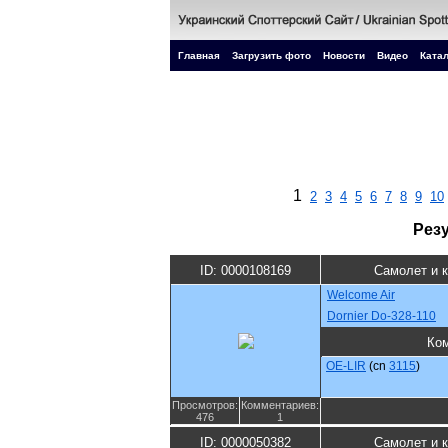
Главная
Загрузить фото
Новости
Видео
Катал
1
2
3
4
5
6
7
8
9
10
Рез
ID: 0000108169
Самолет и 
Welcome Air
Dornier Do-328-110
Ко
OE-LIR
(cn
3115
)
Просмотров:
Комментариев:
476
1
ID: 0000050382
Самолет и 