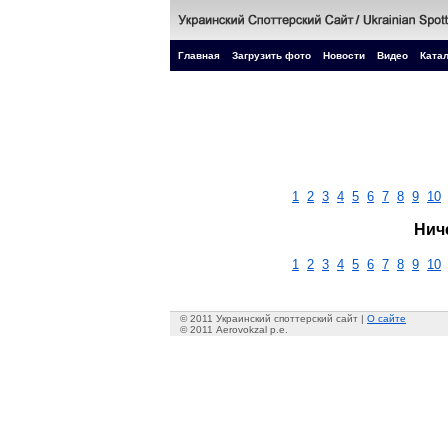
Главная
Загрузить фото
Новости
Видео
Катал
1
2
3
4
5
6
7
8
9
10
Нич
1
2
3
4
5
6
7
8
9
10
© 2011 Украинский споттерский сайт |
О сайте
© 2011 Aerovokzal p.e.