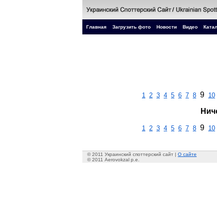
Главная
Загрузить фото
Новости
Видео
Катал
9
1
2
3
4
5
6
7
8
10
Нич
9
1
2
3
4
5
6
7
8
10
© 2011 Украинский споттерский сайт |
О сайте
© 2011 Aerovokzal p.e.