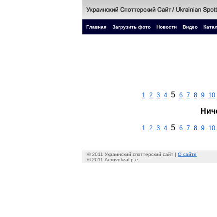
Главная
Загрузить фото
Новости
Видео
Катал
5
1
2
3
4
6
7
8
9
10
Нич
5
1
2
3
4
6
7
8
9
10
© 2011 Украинский споттерский сайт |
О сайте
© 2011 Aerovokzal p.e.