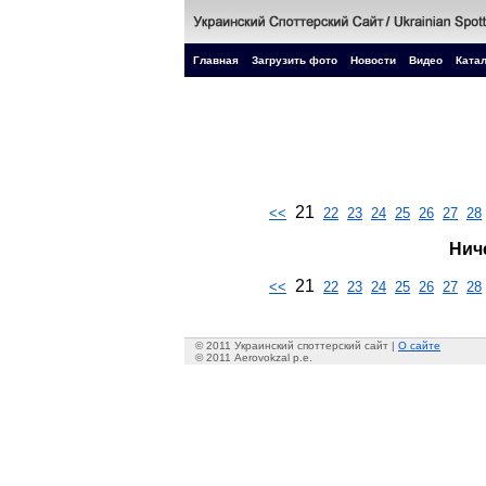
Главная
Загрузить фото
Новости
Видео
Катал
21
<<
22
23
24
25
26
27
28
Нич
21
<<
22
23
24
25
26
27
28
© 2011 Украинский споттерский сайт |
О сайте
© 2011 Aerovokzal p.e.