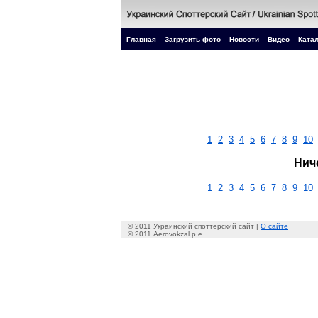
Главная
Загрузить фото
Новости
Видео
Катал
1
2
3
4
5
6
7
8
9
10
Нич
1
2
3
4
5
6
7
8
9
10
© 2011 Украинский споттерский сайт |
О сайте
© 2011 Aerovokzal p.e.