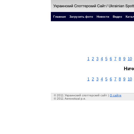
Главная
Загрузить фото
Новости
Видео
Катал
1
2
3
4
5
6
7
8
9
10
Нич
1
2
3
4
5
6
7
8
9
10
© 2011 Украинский споттерский сайт |
О сайте
© 2011 Aerovokzal p.e.