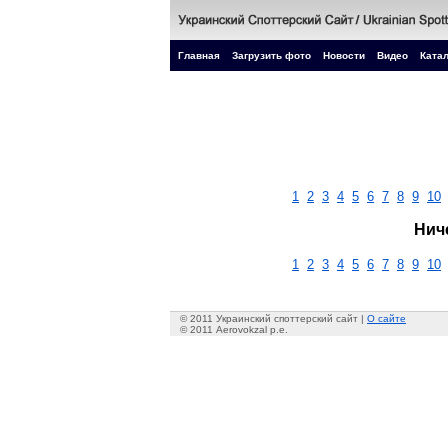
Главная
Загрузить фото
Новости
Видео
Катал
1
2
3
4
5
6
7
8
9
10
Нич
1
2
3
4
5
6
7
8
9
10
© 2011 Украинский споттерский сайт |
О сайте
© 2011 Aerovokzal p.e.