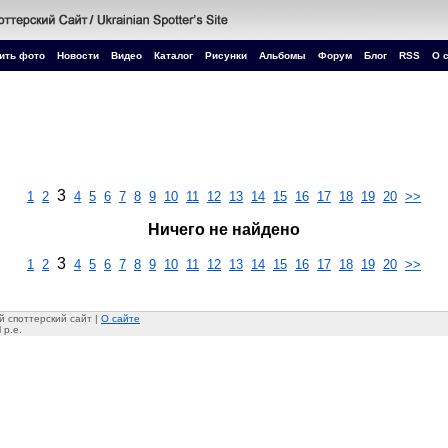
ить фото
Новости
Видео
Каталог
Рисунки
Альбомы
Форум
Блог
RSS
О 
3
1
2
4
5
6
7
8
9
10
11
12
13
14
15
16
17
18
19
20
>>
Ничего не найдено
3
1
2
4
5
6
7
8
9
10
11
12
13
14
15
16
17
18
19
20
>>
 споттерский сайт |
О сайте
 p.e.