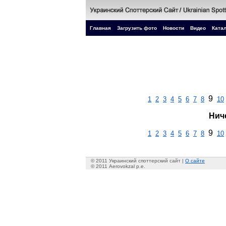
Главная
Загрузить фото
Новости
Видео
Катал
9
1
2
3
4
5
6
7
8
10
Нич
9
1
2
3
4
5
6
7
8
10
© 2011 Украинский споттерский сайт |
О сайте
© 2011 Aerovokzal p.e.