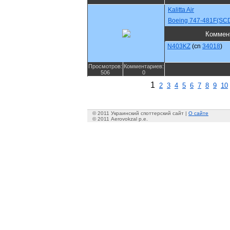
Kalitta Air
Boeing 747-481F(SC
Коммен
N403KZ
(cn
34018
)
Просмотров:
Комментариев:
506
0
1
2
3
4
5
6
7
8
9
10
© 2011 Украинский споттерский сайт |
О сайте
© 2011 Aerovokzal p.e.