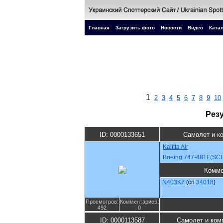
Главная
Загрузить фото
Новости
Видео
Катал
1
2
3
4
5
6
7
8
9
10
Рез
ID: 0000133651
Самолет и к
Kalitta Air
Boeing 747-481F(SC
Комме
N403KZ
(cn
34018
)
Просмотров:
Комментариев:
492
0
ID: 0000113587
Самолет и ком