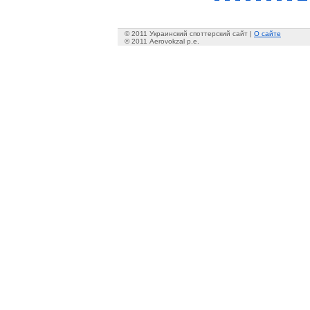
© 2011 Украинский споттерский сайт |
О сайте
© 2011 Aerovokzal p.e.