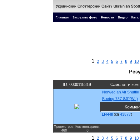
Главная
Загрузить фото
Новости
Видео
Катал
1
2
3
4
5
6
7
8
9
10
Рез
ID: 0000118319
Самолет и ком
Norwegian Air Shuttle
Boeing 737-8JP(WL)
Коммен
LN-NII
(cn
43877
)
Просмотров:
Комментариев:
460
0
1
2
3
4
5
6
7
8
9
10