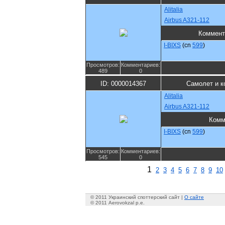
Alitalia
Airbus A321-112
Коммент
I-BIXS
(cn
599
)
Просмотров:
Комментариев:
489
0
ID: 0000014367
Самолет и к
Alitalia
Airbus A321-112
Комм
I-BIXS
(cn
599
)
Просмотров:
Комментариев:
545
0
1
2
3
4
5
6
7
8
9
10
© 2011 Украинский споттерский сайт |
О сайте
© 2011 Aerovokzal p.e.