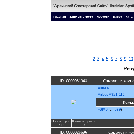
Главная
Загрузить фото
Новости
Видео
Катал
1
2
3
4
5
6
7
8
9
10
Рез
ID: 0000081943
Самолет и комп
Alitalia
Airbus A321-112
Комме
I-BIXS
(cn
599
)
Просмотров:
Комментариев:
547
0
ID: 0000026696
Самолет и ко