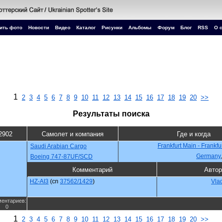
ить фото
Новости
Видео
Каталог
Рисунки
Альбомы
Форум
Блог
RSS
О 
1
2
3
4
5
6
7
8
9
10
11
12
13
14
15
16
17
18
19
20
>>
Результаты поиска
2902
Самолет и компания
Где и когда
Frankfurt Main - Frankfu
Saudi Arabian Cargo
Germany
Boeing 747-87UF/SCD
Комментарий
Автор
HZ-AI3
(cn
37562/1429
)
Vla
ентариев:
0
1
2
3
4
5
6
7
8
9
10
11
12
13
14
15
16
17
18
19
20
>>