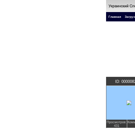
Главная
Загруз
ID: 000008
Просмотров:
Комм
431