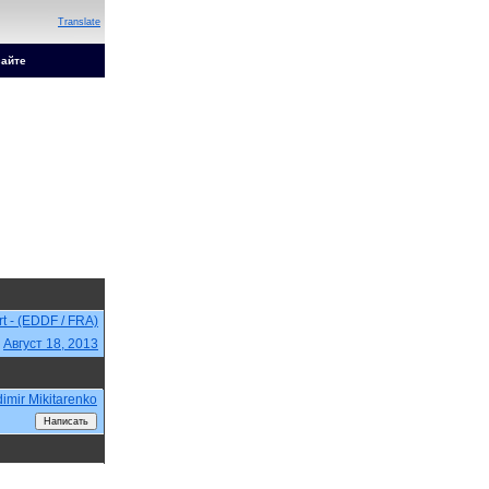
Translate
сайте
rt - (EDDF / FRA)
,
Август 18, 2013
dimir Mikitarenko