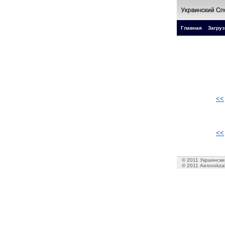
Главная
Загруз
<<
<<
© 2011 Украинский
© 2011 Aerovokzal