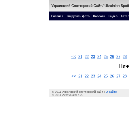
Главная
Загрузить фото
Новости
Видео
Катал
<<
21
22
23
24
25
26
27
28
Нич
<<
21
22
23
24
25
26
27
28
© 2011 Украинский споттерский сайт |
О сайте
© 2011 Aerovokzal p.e.