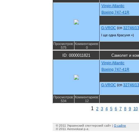
Virgin Atlantic
Boeing 747-41R
G-VROC
(cn
32746/1
І ще одна Красуня =)
Просмотров:
Комментариев:
575
0
ID: 0000011821
Самолет и ко
Virgin Atlantic
Boeing 747-41R
G-VROC
(cn
32746/1
Просмотров:
Комментариев:
534
12
1
2
3
4
5
6
7
8
9
10
© 2011 Украинский споттерский сайт |
О сайте
© 2011 Aerovokzal p.e.