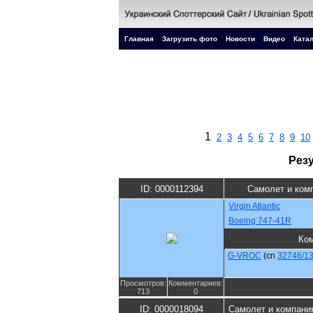
Главная
Загрузить фото
Новости
Видео
Катал
1
2
3
4
5
6
7
8
9
10
Рез
ID: 0000112394
Самолет и ком
Virgin Atlantic
Boeing 747-41R
Ко
G-VROC
(cn
32746/1
Просмотров:
Комментариев:
713
0
ID: 0000018094
Самолет и компани