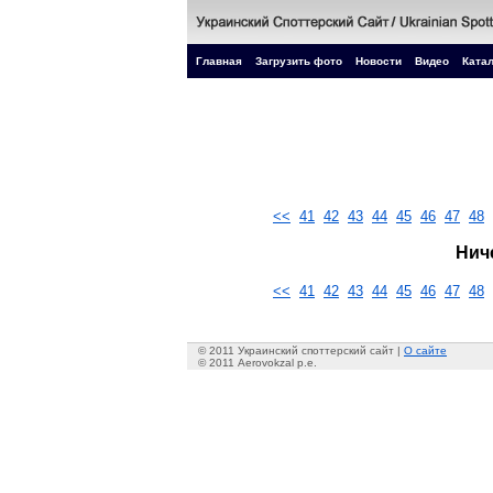
Главная
Загрузить фото
Новости
Видео
Катал
<<
41
42
43
44
45
46
47
48
Нич
<<
41
42
43
44
45
46
47
48
© 2011 Украинский споттерский сайт |
О сайте
© 2011 Aerovokzal p.e.