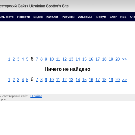
ить фото
Новости
Видео
Каталог
Рисунки
Альбомы
Форум
Блог
RSS
О 
6
1
2
3
4
5
7
8
9
10
11
12
13
14
15
16
17
18
19
20
>>
Ничего не найдено
6
1
2
3
4
5
7
8
9
10
11
12
13
14
15
16
17
18
19
20
>>
 споттерский сайт |
О сайте
 p.e.