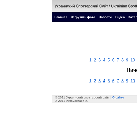
Главная
Загрузить фото
Новости
Видео
Катал
1
2
3
4
5
6
7
8
9
10
Нич
1
2
3
4
5
6
7
8
9
10
© 2011 Украинский споттерский сайт |
О сайте
© 2011 Aerovokzal p.e.