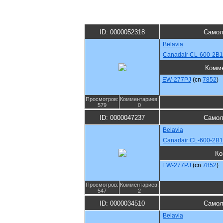
ID: 0000052318
Самол
Belavia
Canadair CL-600-2B1
Комм
EW-277PJ
(cn
7852
)
Просмотров:
Комментариев:
579
0
ID: 0000047237
Самол
Belavia
Canadair CL-600-2B1
Ко
EW-277PJ
(cn
7852
)
Просмотров:
Комментариев:
547
2
ID: 0000034510
Самол
Belavia