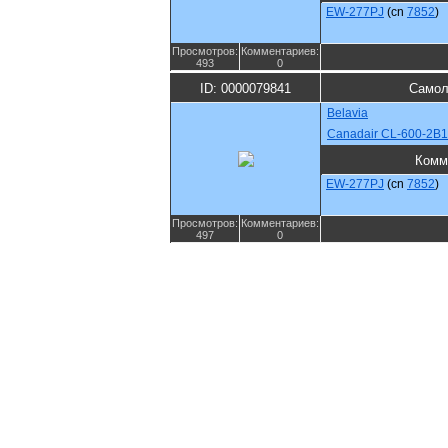
EW-277PJ
(cn
7852
)
Просмотров:
Комментариев:
493
0
ID: 0000079841
Самол
Belavia
Canadair CL-600-2B1
Комм
EW-277PJ
(cn
7852
)
Просмотров:
Комментариев:
497
0