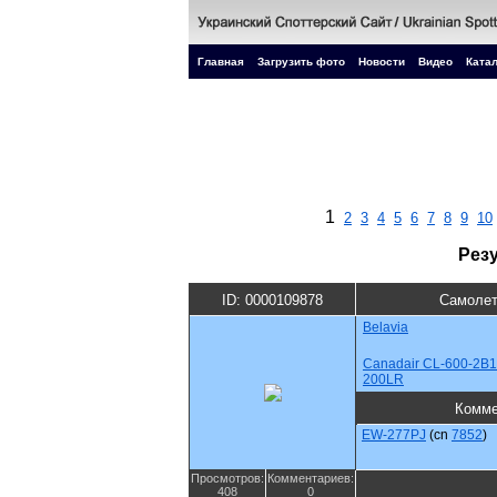
Главная
Загрузить фото
Новости
Видео
Катал
1
2
3
4
5
6
7
8
9
10
Рез
ID: 0000109878
Самолет
Belavia
Canadair CL-600-2B1
200LR
Комме
EW-277PJ
(cn
7852
)
Просмотров:
Комментариев:
408
0