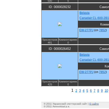
500
0
ID: 0000028232
Самол
Belavia
Canadair CL-600-2B1
Комм
EW-277PJ
(cn
7852
)
Просмотров:
Комментариев:
481
0
ID: 0000026452
Самол
Belavia
Canadair CL-600-2B1
Ко
EW-277PJ
(cn
7852
)
Просмотров:
Комментариев:
425
0
1
2
3
4
5
6
7
8
9
10
© 2011 Украинский споттерский сайт |
О сайте
© 2011 Aerovokzal p.e.