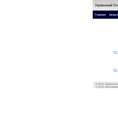
Главная
Загруз
<<
<<
© 2011 Украинский
© 2011 Aerovokzal