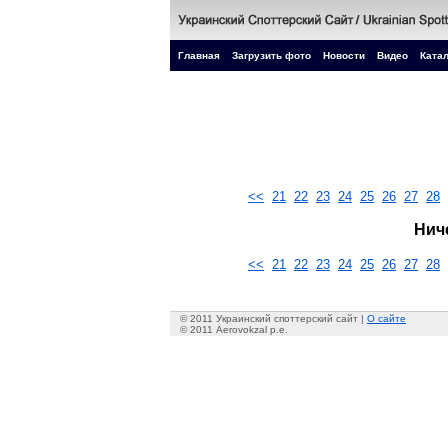
Главная
Загрузить фото
Новости
Видео
Катал
<<
21
22
23
24
25
26
27
28
Нич
<<
21
22
23
24
25
26
27
28
© 2011 Украинский споттерский сайт |
О сайте
© 2011 Aerovokzal p.e.