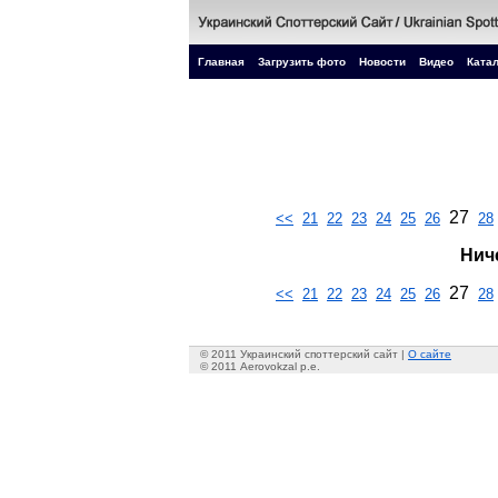
Главная
Загрузить фото
Новости
Видео
Катал
27
<<
21
22
23
24
25
26
28
Нич
27
<<
21
22
23
24
25
26
28
© 2011 Украинский споттерский сайт |
О сайте
© 2011 Aerovokzal p.e.