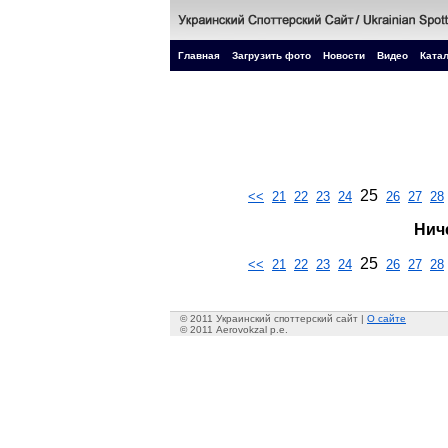
Главная
Загрузить фото
Новости
Видео
Катал
25
<<
21
22
23
24
26
27
28
Нич
25
<<
21
22
23
24
26
27
28
© 2011 Украинский споттерский сайт |
О сайте
© 2011 Aerovokzal p.e.