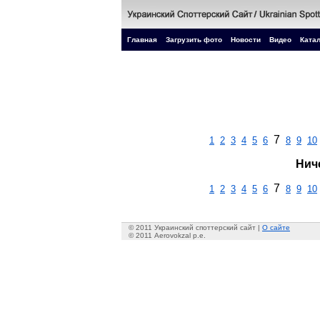
Главная
Загрузить фото
Новости
Видео
Катал
7
1
2
3
4
5
6
8
9
10
Нич
7
1
2
3
4
5
6
8
9
10
© 2011 Украинский споттерский сайт |
О сайте
© 2011 Aerovokzal p.e.