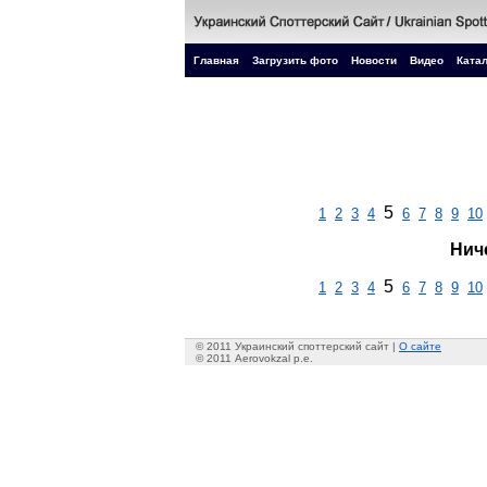
Главная
Загрузить фото
Новости
Видео
Катал
5
1
2
3
4
6
7
8
9
10
Нич
5
1
2
3
4
6
7
8
9
10
© 2011 Украинский споттерский сайт |
О сайте
© 2011 Aerovokzal p.e.