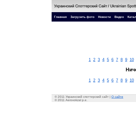
Главная
Загрузить фото
Новости
Видео
Катал
1
2
3
4
5
6
7
8
9
10
Нич
1
2
3
4
5
6
7
8
9
10
© 2011 Украинский споттерский сайт |
О сайте
© 2011 Aerovokzal p.e.