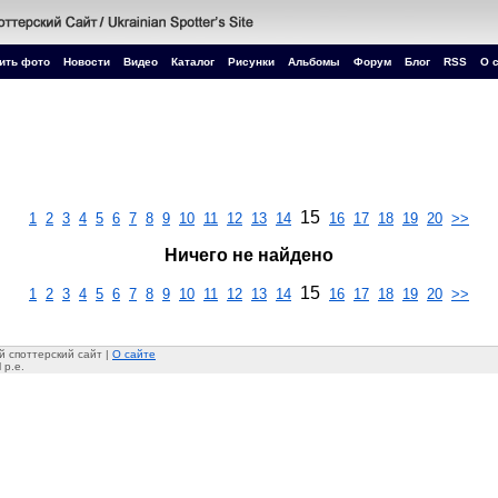
ить фото
Новости
Видео
Каталог
Рисунки
Альбомы
Форум
Блог
RSS
О 
15
1
2
3
4
5
6
7
8
9
10
11
12
13
14
16
17
18
19
20
>>
Ничего не найдено
15
1
2
3
4
5
6
7
8
9
10
11
12
13
14
16
17
18
19
20
>>
 споттерский сайт |
О сайте
 p.e.