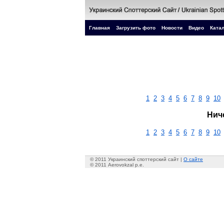
Главная
Загрузить фото
Новости
Видео
Катал
1
2
3
4
5
6
7
8
9
10
Нич
1
2
3
4
5
6
7
8
9
10
© 2011 Украинский споттерский сайт |
О сайте
© 2011 Aerovokzal p.e.