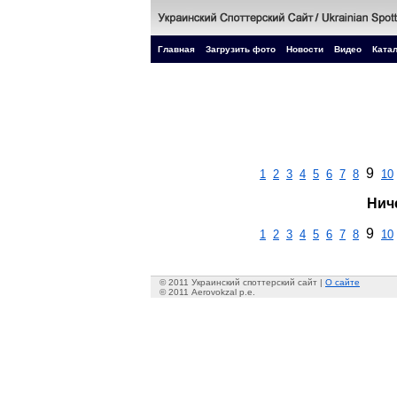
Главная
Загрузить фото
Новости
Видео
Катал
9
1
2
3
4
5
6
7
8
10
Нич
9
1
2
3
4
5
6
7
8
10
© 2011 Украинский споттерский сайт |
О сайте
© 2011 Aerovokzal p.e.